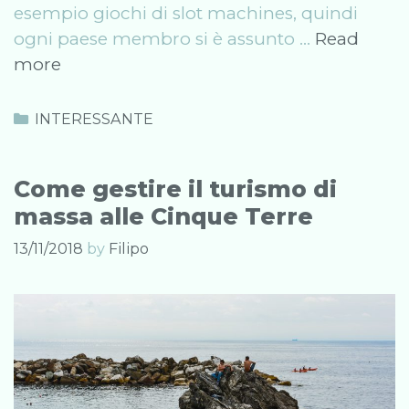
esempio giochi di slot machines, quindi
ogni paese membro si è assunto …
Read
Quali
more
sono
le
Categories
INTERESSANTE
regole
del
Come gestire il turismo di
gioco
massa alle Cinque Terre
d’azzardo
online
13/11/2018
by
Filipo
nell’UE?