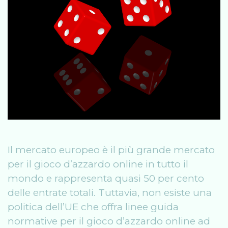
Il mercato europeo è il più grande mercato
per il gioco d’azzardo online in tutto il
mondo e rappresenta quasi 50 per cento
delle entrate totali. Tuttavia, non esiste una
politica dell’UE che offra linee guida
normative per il gioco d’azzardo online ad