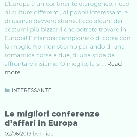
L’Europa è un continente eterogeneo, ricco
di culture differenti, di popoli interessanti e
di usanze davvero strane. Ecco alcuni dei
costumi più bizzarri che potrete trovare in
Europa! Finlandia: campionato di corsa con
la moglie No, non stiamo parlando di una
romantica corsa a due, di una sfida da
affrontare insieme. O meglio, la si …
Read
Strane
more
usanze
europee:
Categories
INTERESSANTE
alcune
bizzarrie
Le migliori conferenze
del
d’affari in Europa
Vecchio
Continente
02/06/2019
by
Filipo