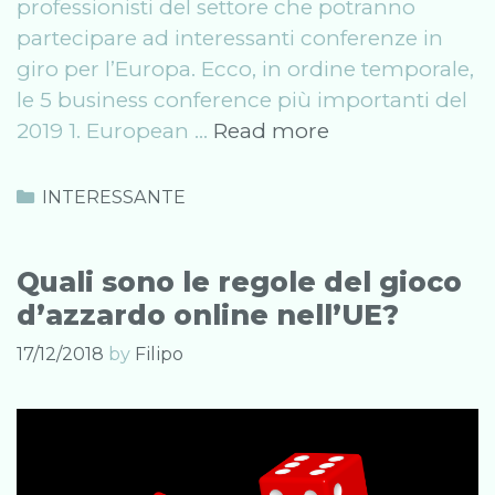
professionisti del settore che potranno
partecipare ad interessanti conferenze in
giro per l’Europa. Ecco, in ordine temporale,
le 5 business conference più importanti del
Le
2019 1. European …
Read more
migliori
conferenze
Categories
INTERESSANTE
d’affari
in
Quali sono le regole del gioco
Europa
d’azzardo online nell’UE?
17/12/2018
by
Filipo