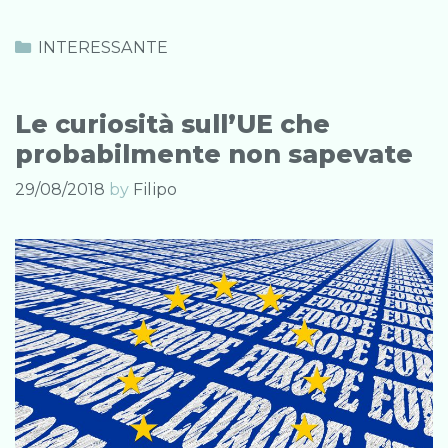
gestire
il
Categories
INTERESSANTE
turismo
di
Le curiosità sull’UE che
massa
probabilmente non sapevate
alle
Cinque
29/08/2018
by
Filipo
Terre