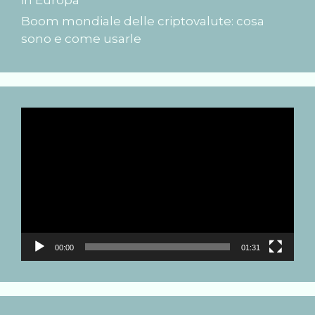
Boom mondiale delle criptovalute: cosa
sono e come usarle
Video
Player
00:00
01:31