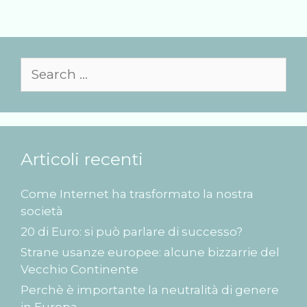
che
probabilmente
non
Search
sapevate
for:
Articoli recenti
Come Internet ha trasformato la nostra
società
20 di Euro: si può parlare di successo?
Strane usanze europee: alcune bizzarrie del
Vecchio Continente
Perchè è importante la neutralità di genere
in Europa