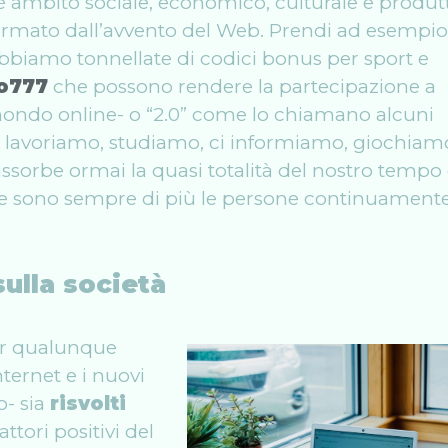
 ambito sociale, economico, culturale e produt
ormato dall’avvento del Web. Prendi ad esempio 
abbiamo tonnellate di codici bonus per sport e
o777
che possono rendere la partecipazione a
Il mondo online- o “2.0” come lo chiamano alcuni
cui lavoriamo, studiamo, ci informiamo, giochiam
assorbe ormai la quasi totalità del nostro tempo e
che sono sempre di più le persone continuament
sulla società
er qualunque
ternet e i nuovi
- sia
risvolti
fattori positivi del