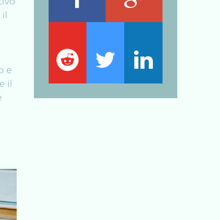
tivo
il
o e
 il
e