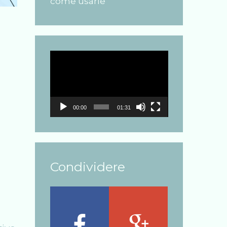
come usarle
Video
Player
00:00
01:31
Condividere