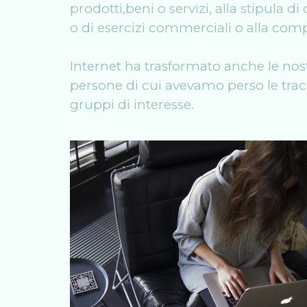
prodotti,beni o servizi, alla stipula di 
o di esercizi commerciali o alla compra
Internet ha trasformato anche le nostr
persone di cui avevamo perso le trac
gruppi di interesse.