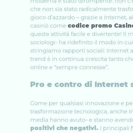
moderna è stato dirompente: non c’è
che non sia stato radicalmente trasf
gioco d’azzardo – grazie a Internet, 
casinò come
codice promo Casin
queste attività facile e divertente! 
sociologi- ha ridefinito il modo in 
stringiamo rapporti sociali: Internet 
trend è in continua crescita tanto 
online e “sempre connesse”.
Pro e contro di Internet 
Come per qualsiasi innovazione e p
trasformazione tecnologica, anche In
media hanno avuto- e stanno avendo
positivi che negativi.
I principali 