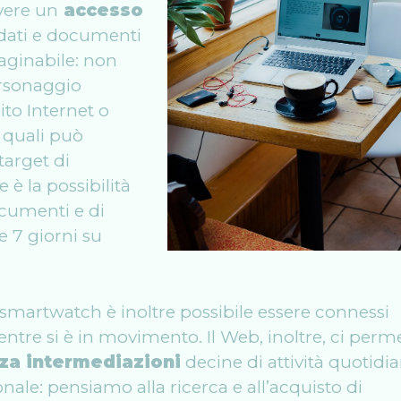
vere un
accesso
 dati e documenti
aginabile: non
ersonaggio
to Internet o
e quali può
target di
 è la possibilità
ocumenti e di
e 7 giorni su
 smartwatch è inoltre possibile essere connessi
entre si è in movimento. Il Web, inoltre, ci perm
za intermediazioni
decine di attività quotidia
nale: pensiamo alla ricerca e all’acquisto di