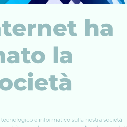
ternet ha
ato la
ocietà
o tecnologico e informatico sulla nostra società