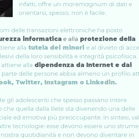
infatti, offre un
maremagnum
di dati e
orientarsi, spesso, non è facile.
oom delle transazioni elettroniche ha posto
urezza informatica
e alla
protezione della
tiene alla
tutela dei minori
e al divieto di acc
 lesivi della loro sensibilità e integrità psicofisica
attiene alla
dipendenza da Internet e dai
 parte delle persone abbia almeno un profilo at
ok, Twitter, Instagram o Linkedin.
 gli adolescenti che spesso passano intere
to che quella dalla Rete sta divenendo una delle
iale ed emotiva più preoccupante. In sintesi, va
e altre tecnologie: esse devono essere uno strum
la nostra quotidianità e non devono diventare in