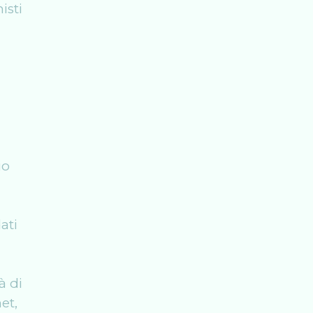
isti
io
ati
à di
et,