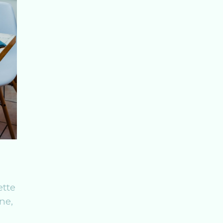
ette
ne,