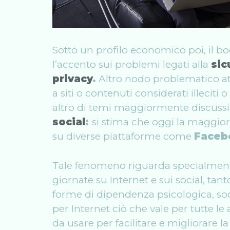
Sotto un profilo economico poi, il b
l’accento sui problemi legati alla
sic
privacy
.
Altro nodo problematico at
a siti o contenuti considerati illeciti o
altro di temi maggiormente discussi 
social
:
si stima che oggi la maggior
su diverse piattaforme come
Facebo
Tale fenomeno riguarda specialmente
giornate su Internet e sui social, tan
forme di dipendenza psicologica, soc
per Internet ciò che vale per tutte l
da usare per facilitare e migliorare 