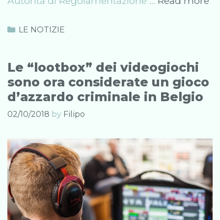
15
Autorità di Regolamentazione …
Read more
Au
eu
Categories
LE NOTIZIE
co
la
Le “lootbox” dei videogiochi
mi
sono ora considerate un gioco
de
d’azzardo criminale in Belgio
“l
bo
02/10/2018
by
Filipo