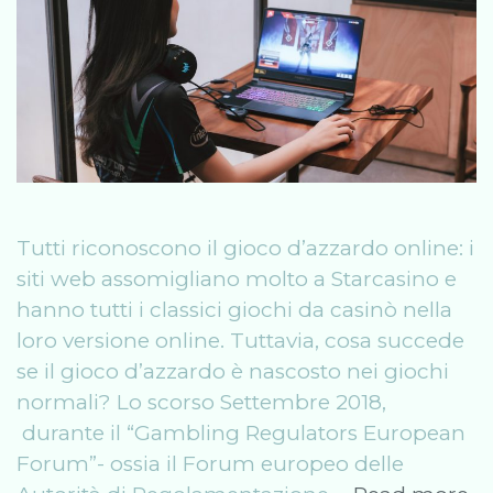
Tutti riconoscono il gioco d’azzardo online: i
siti web assomigliano molto a Starcasino e
hanno tutti i classici giochi da casinò nella
loro versione online. Tuttavia, cosa succede
se il gioco d’azzardo è nascosto nei giochi
normali? Lo scorso Settembre 2018,
durante il “Gambling Regulators European
Forum”- ossia il Forum europeo delle