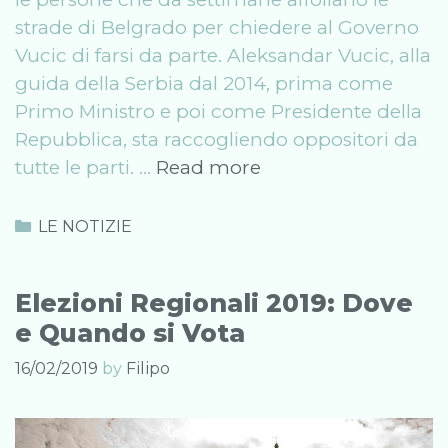
strade di Belgrado per chiedere al Governo
Vucic di farsi da parte. Aleksandar Vucic, alla
guida della Serbia dal 2014, prima come
Primo Ministro e poi come Presidente della
Repubblica, sta raccogliendo oppositori da
Serbia,
tutte le parti. …
Read more
è
crisi
Categories
LE NOTIZIE
per
il
Elezioni Regionali 2019: Dove
Governo
e Quando si Vota
Vucic
16/02/2019
by
Filipo