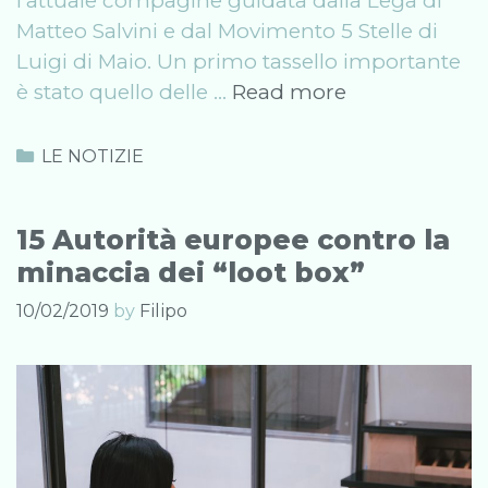
l’attuale compagine guidata dalla Lega di
Matteo Salvini e dal Movimento 5 Stelle di
Luigi di Maio. Un primo tassello importante
Elezioni
è stato quello delle …
Read more
Regionali
2019:
Categories
LE NOTIZIE
Dove
e
15 Autorità europee contro la
Quando
minaccia dei “loot box”
si
Vota
10/02/2019
by
Filipo