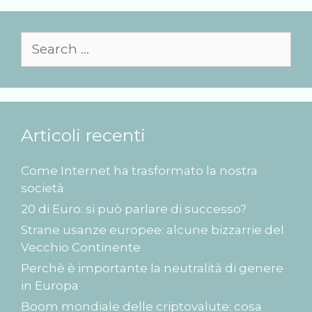
i
porti
Search
alla
for:
nave
di
salvataggio
dei
Articoli recenti
migranti
Come Internet ha trasformato la nostra
società
20 di Euro: si può parlare di successo?
Strane usanze europee: alcune bizzarrie del
Vecchio Continente
Perchè è importante la neutralità di genere
in Europa
Boom mondiale delle criptovalute: cosa