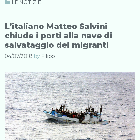
dei
Categories
LE NOTIZIE
videogiochi
sono
L’italiano Matteo Salvini
ora
chiude i porti alla nave di
considerate
salvataggio dei migranti
un
gioco
04/07/2018
by
Filipo
d’azzardo
criminale
in
Belgio