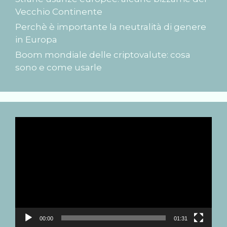
Vecchio Continente
Perchè è importante la neutralità di genere
in Europa
Boom mondiale delle criptovalute: cosa
sono e come usarle
Video
Player
00:00
01:31