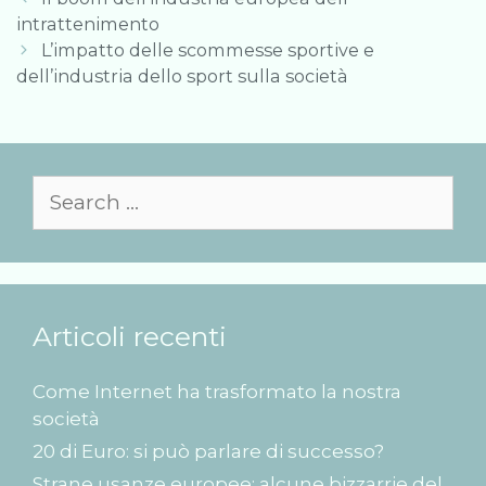
navigation
intrattenimento
L’impatto delle scommesse sportive e
dell’industria dello sport sulla società
Search
for:
Articoli recenti
Come Internet ha trasformato la nostra
società
20 di Euro: si può parlare di successo?
Strane usanze europee: alcune bizzarrie del