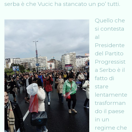
serba è che Vucic ha stancato un po’ tutti.
Quello che
si contesta
al
Presidente
del Partito
Progressist
a Serbo è il
fatto di
stare
lentamente
trasforman
do il paese
in un
regime che