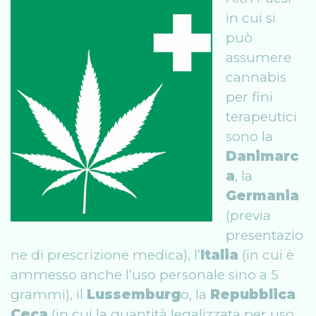
in cui si
può
assumere
cannabis
per fini
terapeutici
sono la
Danimarc
a
, la
Germania
(previa
presentazio
ne di prescrizione medica), l’
Italia
(in cui è
ammesso anche l’uso personale sino a 5
grammi), il
Lussemburg
o, la
Repubblica
Ceca
(in cui la quantità legalizzata per uso