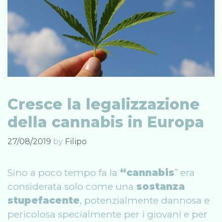
Cresce la legalizzazione
della cannabis in Europa
27/08/2019
by
Filipo
Sino a poco tempo fa la
“cannabis
” era
considerata solo come una
sostanza
stupefacente
, potenzialmente dannosa e
pericolosa specialmente per i giovani e per