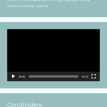
sono e come usarle
Video
Player
00:00
01:31
Condividere